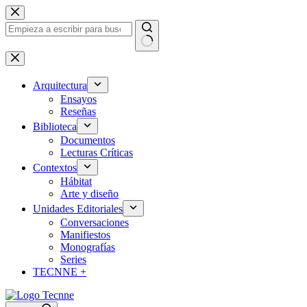
Saltar
al
contenido
Sin
resultados
Arquitectura
Ensayos
Reseñas
Biblioteca
Documentos
Lecturas Críticas
Contextos
Hábitat
Arte y diseño
Unidades Editoriales
Conversaciones
Manifiestos
Monografías
Series
TECNNE +