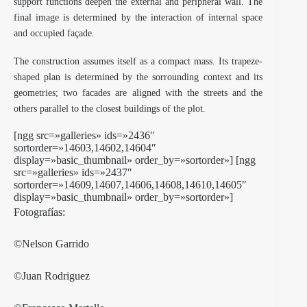
support functions deepen the external and peripheral wall. The
final image is determined by the interaction of internal space
and occupied façade.
The construction assumes itself as a compact mass. Its trapeze-
shaped plan is determined by the sorrounding context and its
geometries; two facades are aligned with the streets and the
others parallel to the closest buildings of the plot.
[ngg src=»galleries» ids=»2436″
sortorder=»14603,14602,14604″
display=»basic_thumbnail» order_by=»sortorder»] [ngg
src=»galleries» ids=»2437″
sortorder=»14609,14607,14606,14608,14610,14605″
display=»basic_thumbnail» order_by=»sortorder»]
Fotografías:
©Nelson Garrido
©Juan Rodriguez