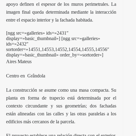
apoyo definen el espesor de los muros perimetrales. La
imagen final queda determinada mediante la interacción
entre el espacio interior y la fachada habitada.
[ngg src=»galleries» ids=»2431″
display=»basic_thumbnail»] [ngg src=»galleries»
ids=»2432″
sortorder=»14551,14553,14552,14554,14555,14556″
display=»basic_thumbnail» order_by=»sortorder»]
Aires Mateus
Centro en Grândola
La construcción se asume como una masa compacta. Su
planta en forma de trapecio está determinada por el
contexto circundante y sus geometrías; dos fachadas
están alineadas con las calles y las otras paralelas a los
edificios más cercanos de la parcela.
El proyecto establece una relación directa con el exterior,