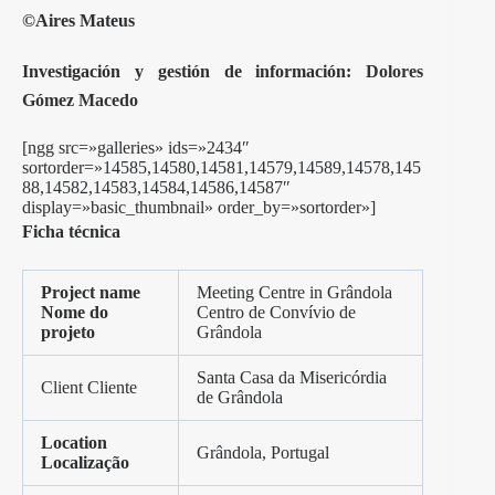
©Aires Mateus
Investigación y gestión de información:
Dolores
Gómez Macedo
[ngg src=»galleries» ids=»2434″
sortorder=»14585,14580,14581,14579,14589,14578,145
88,14582,14583,14584,14586,14587″
display=»basic_thumbnail» order_by=»sortorder»]
Ficha técnica
Project name
Meeting Centre in Grândola
Nome do
Centro de Convívio de
projeto
Grândola
Santa Casa da Misericórdia
Client Cliente
de Grândola
Location
Grândola, Portugal
Localização