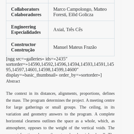
Collaborators
Marco Campolongo, Matteo
Colaboradores
Foresti, Elõd Golicza
Engineering
Axial, Três Cês
Especialidades
Constructor
Manuel Mateus Frazão
Construção
[ngg src=»galleries» ids=»2435″
sortorder=»14590,14592,14596,14594,14593,14591,145
95,14597,14601,14598,14599,14600″
display=»basic_thumbnail» order_by=»sortorder»]
Abstract
The context in its distances, alignments, proportions, defines
the mass. The program determines the project. A meeting centre
for large gatherings or small groups. The ceiling, in its
variation and geometry answers to the program. A complete
horizontal clearness outlines the space as a whole, which, as
atmosphere, opposes to the weight of the vertical voids. The