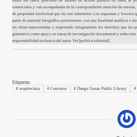
todos los casos, proceden de fuentes de acceso público en línea, se p
comerciales y van acompañadas de la correspondiente mención de autoría, 
de propiedad intelectual que les son inherentes. Los esquemas y bocetos q
partir de material fotográfico preexistente, con una finalidad analítica e i
las obras representadas y respetando íntegramente los derechos que las pr
generativa como apoyo en tareas de investigación documental y redacción a
responsabilidad exclusiva del autor. Ver [
política editorial
].
Etiquetas
#
arquitectura
#
Concurso
#
Daegu Gosan Public Library
#