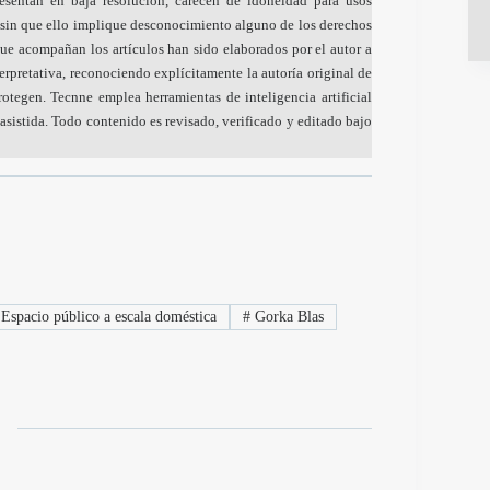
resentan en baja resolución, carecen de idoneidad para usos
sin que ello implique desconocimiento alguno de los derechos
ue acompañan los artículos han sido elaborados por el autor a
nterpretativa, reconociendo explícitamente la autoría original de
otegen. Tecnne emplea herramientas de inteligencia artificial
sistida. Todo contenido es revisado, verificado y editado bajo
Espacio público a escala doméstica
#
Gorka Blas