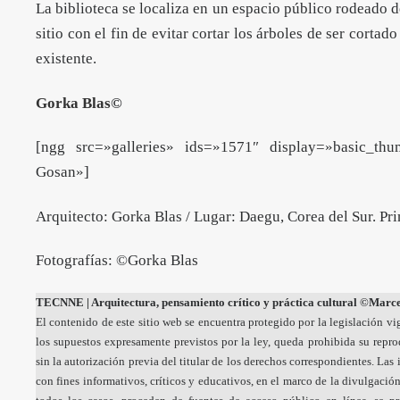
La biblioteca se localiza en un espacio público rodeado de
sitio con el fin de evitar cortar los árboles de ser cortad
existente.
Gorka Blas
©
[ngg src=»galleries» ids=»1571″ display=»basic_th
Gosan»]
Arquitecto: Gorka Blas / Lugar: Daegu, Corea del Sur. Pr
Fotografías: ©Gorka Blas
TECNNE
| Arquitectura, pensamiento crítico y práctica cultural
©Marcel
El contenido de este sitio web se encuentra protegido por la legislación vi
los supuestos expresamente previstos por la ley, queda prohibida su repr
sin la autorización previa del titular de los derechos correspondientes. La
con fines informativos, críticos y educativos, en el marco de la divulgación