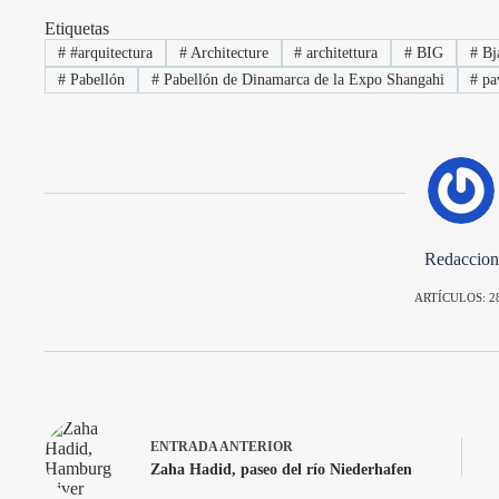
Etiquetas
#
#arquitectura
#
Architecture
#
architettura
#
BIG
#
Bja
#
Pabellón
#
Pabellón de Dinamarca de la Expo Shangahi
#
pa
Redaccion
ARTÍCULOS: 2
ENTRADA
ANTERIOR
Zaha Hadid, paseo del río Niederhafen