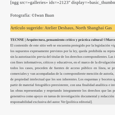
[ngg src=»galleries» ids=»2123″ display=»basic_thumbn
Fotografía: ©Iwan Baan
Artículo sugerido:
Atelier Deshaus, North Shanghai Gas
TECNNE
| Arquitectura, pensamiento crítico y práctica cultural
©Marcel
El contenido de este sitio web se encuentra protegido por la legislación vi
los supuestos expresamente previstos por la ley, queda prohibida su repr
sin la autorización previa del titular de los derechos correspondientes. La
con fines informativos, críticos y educativos, en el marco de la divulgación
todos los casos, proceden de fuentes de acceso público en línea, se p
comerciales y van acompañadas de la correspondiente mención de autoría, 
de propiedad intelectual que les son inherentes. Los esquemas y bocetos q
partir de material fotográfico preexistente, con una finalidad analítica e i
las obras representadas y respetando íntegramente los derechos que las pr
generativa como apoyo en tareas de investigación documental y redacción a
responsabilidad exclusiva del autor. Ver [
política editorial
].