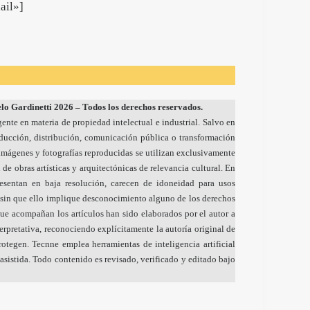
ail»]
o Gardinetti 2026 – Todos los derechos reservados.
gente en materia de propiedad intelectual e industrial. Salvo en
oducción, distribución, comunicación pública o transformación
s imágenes y fotografías reproducidas se utilizan exclusivamente
 de obras artísticas y arquitectónicas de relevancia cultural. En
resentan en baja resolución, carecen de idoneidad para usos
sin que ello implique desconocimiento alguno de los derechos
ue acompañan los artículos han sido elaborados por el autor a
nterpretativa, reconociendo explícitamente la autoría original de
otegen. Tecnne emplea herramientas de inteligencia artificial
sistida. Todo contenido es revisado, verificado y editado bajo