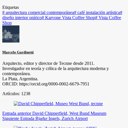
Etiquetas
#
arquitectura comercial contemporánea
#
café instalación artística
#
diseño interior onírico
#
Karvone Vista Coffee Shop
#
Vista Coffee
Shop
Marcelo Gardinetti
Arquitecto, editor y director de Tecnne desde 2011.
Investigador en teoría y crítica de la arquitectura moderna y
contemporánea.
La Plata, Argentina.
ORCID: https://orcid.org/0000-0002-6679-7951
Artículos: 1238
Entrada
anterior
David Chipperfield, West Bund Museum
Siguiente
Entrada
Bjarke Ingels, Zurich Airport