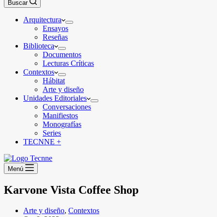
Buscar
Arquitectura
Ensayos
Reseñas
Biblioteca
Documentos
Lecturas Críticas
Contextos
Hábitat
Arte y diseño
Unidades Editoriales
Conversaciones
Manifiestos
Monografías
Series
TECNNE +
Menú
Karvone Vista Coffee Shop
Arte y diseño
,
Contextos