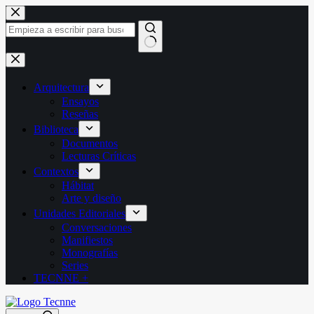
Saltar
al
contenido
Sin
resultados
Arquitectura
Ensayos
Reseñas
Biblioteca
Documentos
Lecturas Críticas
Contextos
Hábitat
Arte y diseño
Unidades Editoriales
Conversaciones
Manifiestos
Monografías
Series
TECNNE +