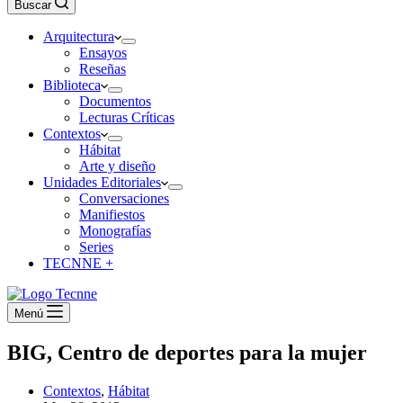
Buscar
Arquitectura
Ensayos
Reseñas
Biblioteca
Documentos
Lecturas Críticas
Contextos
Hábitat
Arte y diseño
Unidades Editoriales
Conversaciones
Manifiestos
Monografías
Series
TECNNE +
Menú
BIG, Centro de deportes para la mujer
Contextos
,
Hábitat