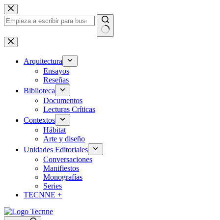
Saltar
al
contenido
Sin
resultados
Arquitectura
Ensayos
Reseñas
Biblioteca
Documentos
Lecturas Críticas
Contextos
Hábitat
Arte y diseño
Unidades Editoriales
Conversaciones
Manifiestos
Monografías
Series
TECNNE +