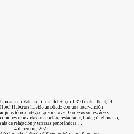
Ubicado en Valdaora (Tirol del Sur) a 1.350 m de altitud, el
Hotel Hubertus ha sido ampliado con una intervención
arquitectónica integral que incluye 16 nuevas suites, áreas
comunes renovadas (recepción, restaurante, bodega), gimnasio,
sala de relajación y terrazas panorámicas.…
14 diciembre, 2022
SOM revela el diseño 8 Shenton Way para Singapur