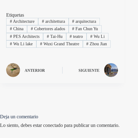
Etiquetas
#
Architecture
#
architettura
#
arquitectura
#
China
#
Cobertores alados
#
Fan Chun Yu
#
PES Architects
#
Tai-Hu
#
teatro
#
Wu Li
#
Wu Li lake
#
Wuxi Grand Theatre
#
Zhou Jian
ANTERIOR
SIGUIENTE
Deja un comentario
Lo siento, debes estar
conectado
para publicar un comentario.