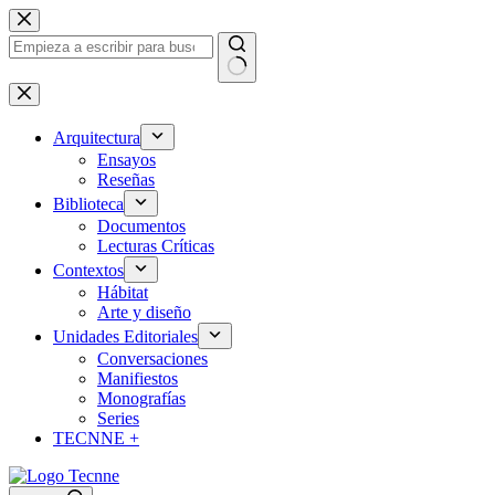
Saltar
al
contenido
Sin
resultados
Arquitectura
Ensayos
Reseñas
Biblioteca
Documentos
Lecturas Críticas
Contextos
Hábitat
Arte y diseño
Unidades Editoriales
Conversaciones
Manifiestos
Monografías
Series
TECNNE +