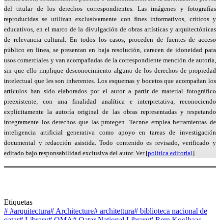
del titular de los derechos correspondientes. Las imágenes y fotografías
reproducidas se utilizan exclusivamente con fines informativos, críticos y
educativos, en el marco de la divulgación de obras artísticas y arquitectónicas
de relevancia cultural. En todos los casos, proceden de fuentes de acceso
público en línea, se presentan en baja resolución, carecen de idoneidad para
usos comerciales y van acompañadas de la correspondiente mención de autoría,
sin que ello implique desconocimiento alguno de los derechos de propiedad
intelectual que les son inherentes. Los esquemas y bocetos que acompañan los
artículos han sido elaborados por el autor a partir de material fotográfico
preexistente, con una finalidad analítica e interpretativa, reconociendo
explícitamente la autoría original de las obras representadas y respetando
íntegramente los derechos que las protegen. Tecnne emplea herramientas de
inteligencia artificial generativa como apoyo en tareas de investigación
documental y redacción asistida. Todo contenido es revisado, verificado y
editado bajo responsabilidad exclusiva del autor. Ver [
política editorial
].
Etiquetas
#
#arquitectura
#
Architecture
#
architettura
#
biblioteca nacional de
qatar
#
Library
#
OMA
#
Qatar National Library
#
Rem Koolhaas