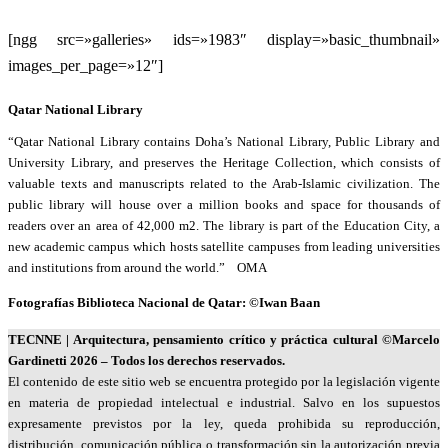
[ngg src=»galleries» ids=»1983″ display=»basic_thumbnail»
images_per_page=»12″]
Qatar National Library
“Qatar National Library contains Doha’s National Library, Public Library and
University Library, and preserves the Heritage Collection, which consists of
valuable texts and manuscripts related to the Arab-Islamic civilization. The
public library will house over a million books and space for thousands of
readers over an area of 42,000 m2. The library is part of the Education City, a
new academic campus which hosts satellite campuses from leading universities
and institutions from around the world.” OMA
Fotografías Biblioteca Nacional de Qatar: ©Iwan Baan
TECNNE
| Arquitectura, pensamiento crítico y práctica cultural
©Marcelo
Gardinetti 2026 – Todos los derechos reservados.
El contenido de este sitio web se encuentra protegido por la legislación vigente
en materia de propiedad intelectual e industrial. Salvo en los supuestos
expresamente previstos por la ley, queda prohibida su reproducción,
distribución, comunicación pública o transformación sin la autorización previa