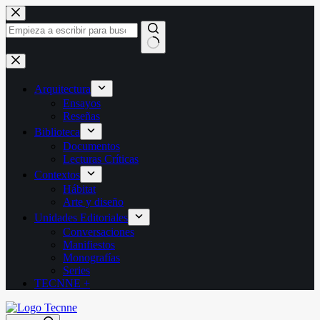
Saltar
al
contenido
Sin
resultados
Arquitectura
Ensayos
Reseñas
Biblioteca
Documentos
Lecturas Críticas
Contextos
Hábitat
Arte y diseño
Unidades Editoriales
Conversaciones
Manifiestos
Monografías
Series
TECNNE +