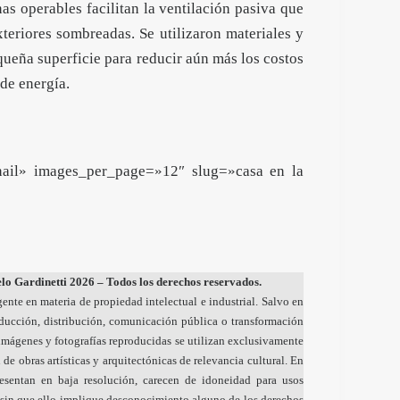
nas operables facilitan la ventilación pasiva que
exteriores sombreadas. Se utilizaron materiales y
ueña superficie para reducir aún más los costos
de energía.
nail» images_per_page=»12″ slug=»casa en la
o Gardinetti 2026 – Todos los derechos reservados.
gente en materia de propiedad intelectual e industrial. Salvo en
oducción, distribución, comunicación pública o transformación
s imágenes y fotografías reproducidas se utilizan exclusivamente
 de obras artísticas y arquitectónicas de relevancia cultural. En
resentan en baja resolución, carecen de idoneidad para usos
sin que ello implique desconocimiento alguno de los derechos