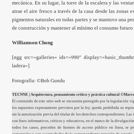
mecánica. En su lugar, la torre de la escalera y las venta
atrae el aire fresco a través de la casa desde las zonas 
pigmentos naturales en todas partes y se mantuvo una peq
de construcción y mantener al mínimo el consumo futuro 
Williamson Chong
[ngg src=»galleries» ids=»990″ display=»basic_thumb
ladera»]
Fotografía: ©Bob Gundu
TECNNE
| Arquitectura, pensamiento crítico y práctica cultural
©Marcel
El contenido de este sitio web se encuentra protegido por la legislación vi
los supuestos expresamente previstos por la ley, queda prohibida su repr
sin la autorización previa del titular de los derechos correspondientes. La
con fines informativos, críticos y educativos, en el marco de la divulgación
todos los casos, proceden de fuentes de acceso público en línea, se p
comerciales y van acompañadas de la correspondiente mención de autoría, 