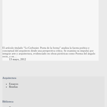
El artículo titulado “Le Corbusier. Poeta de la forma” analiza la faceta poética y
conceptual del arquitecto desde una perspectiva crítica. Se examina su impulso por
integrar arte y arquitectura, evidenciado en obras pictóricas como Poema del ángulo
recto, y en…
13 mayo, 2012
Arquitectura
Ensayos
Reseñas
Biblioteca