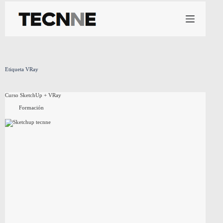
Saltar
al
contenido
Etiqueta
VRay
Curso SketchUp + VRay
Formación