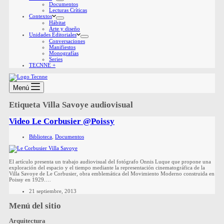
Documentos
Lecturas Críticas
Contextos
Hábitat
Arte y diseño
Unidades Editoriales
Conversaciones
Manifiestos
Monografías
Series
TECNNE +
Menú
Etiqueta
Villa Savoye audiovisual
Video Le Corbusier @Poissy
Biblioteca
,
Documentos
El artículo presenta un trabajo audiovisual del fotógrafo Onnis Luque que propone una
exploración del espacio y el tiempo mediante la representación cinematográfica de la
Villa Savoye de Le Corbusier, obra emblemática del Movimiento Moderno construida en
Poissy en 1929.…
21 septiembre, 2013
Menú del sitio
Arquitectura