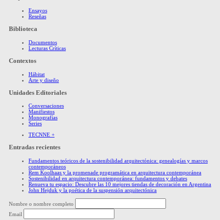
Ensayos
Reseñas
Biblioteca
Documentos
Lecturas Críticas
Contextos
Hábitat
Arte y diseño
Unidades Editoriales
Conversaciones
Manifiestos
Monografías
Series
TECNNE +
Entradas recientes
Fundamentos teóricos de la sostenibilidad arquitectónica: genealogías y marcos
contemporáneos
Rem Koolhaas y la promenade programática en arquitectura contemporánea
Sostenibilidad en arquitectura contemporánea: fundamentos y debates
Renueva tu espacio: Descubre las 10 mejores tiendas de decoración en Argentina
John Hejduk y la poética de la suspensión arquitectónica
Nombre o nombre completo
Email