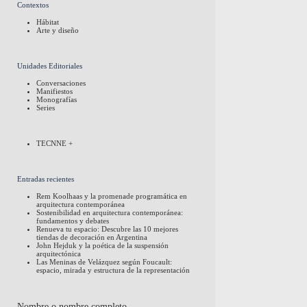
Contextos
Hábitat
Arte y diseño
Unidades Editoriales
Conversaciones
Manifiestos
Monografías
Series
TECNNE +
Entradas recientes
Rem Koolhaas y la promenade programática en
arquitectura contemporánea
Sostenibilidad en arquitectura contemporánea:
fundamentos y debates
Renueva tu espacio: Descubre las 10 mejores
tiendas de decoración en Argentina
John Hejduk y la poética de la suspensión
arquitectónica
Las Meninas de Velázquez según Foucault:
espacio, mirada y estructura de la representación
Nombre o nombre completo