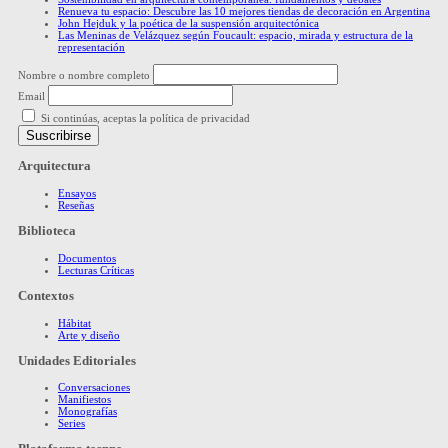
Renueva tu espacio: Descubre las 10 mejores tiendas de decoración en Argentina
John Hejduk y la poética de la suspensión arquitectónica
Las Meninas de Velázquez según Foucault: espacio, mirada y estructura de la
representación
Nombre o nombre completo
Email
Si continúas, aceptas la política de privacidad
Arquitectura
Ensayos
Reseñas
Biblioteca
Documentos
Lecturas Críticas
Contextos
Hábitat
Arte y diseño
Unidades Editoriales
Conversaciones
Manifiestos
Monografías
Series