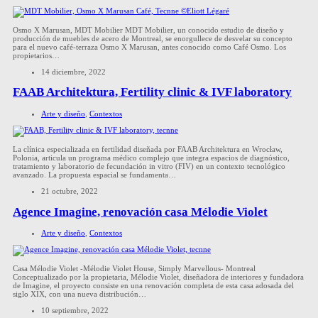
Osmo X Marusan, MDT Mobilier MDT Mobilier, un conocido estudio de diseño y
producción de muebles de acero de Montreal, se enorgullece de desvelar su concepto
para el nuevo café-terraza Osmo X Marusan, antes conocido como Café Osmo. Los
propietarios…
14 diciembre, 2022
FAAB Architektura, Fertility clinic & IVF laboratory
Arte y diseño
,
Contextos
La clínica especializada en fertilidad diseñada por FAAB Architektura en Wrocław,
Polonia, articula un programa médico complejo que integra espacios de diagnóstico,
tratamiento y laboratorio de fecundación in vitro (FIV) en un contexto tecnológico
avanzado. La propuesta espacial se fundamenta…
21 octubre, 2022
Agence Imagine, renovación casa Mélodie Violet
Arte y diseño
,
Contextos
Casa Mélodie Violet -Mélodie Violet House, Simply Marvellous- Montreal
Conceptualizado por la propietaria, Mélodie Violet, diseñadora de interiores y fundadora
de Imagine, el proyecto consiste en una renovación completa de esta casa adosada del
siglo XIX, con una nueva distribución…
10 septiembre, 2022