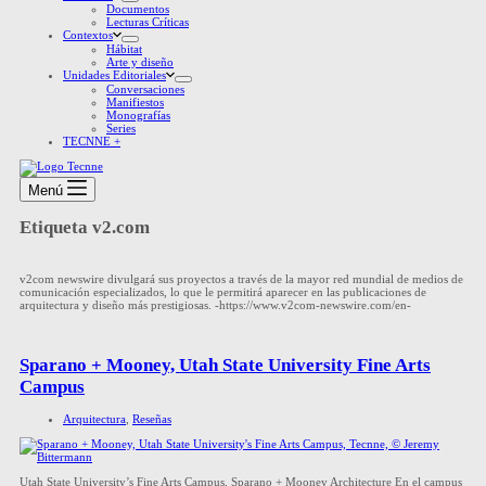
Documentos
Lecturas Críticas
Contextos
Hábitat
Arte y diseño
Unidades Editoriales
Conversaciones
Manifiestos
Monografías
Series
TECNNE +
Menú
Etiqueta
v2.com
v2com newswire divulgará sus proyectos a través de la mayor red mundial de medios de
comunicación especializados, lo que le permitirá aparecer en las publicaciones de
arquitectura y diseño más prestigiosas. -https://www.v2com-newswire.com/en-
Sparano + Mooney, Utah State University Fine Arts
Campus
Arquitectura
,
Reseñas
Utah State University’s Fine Arts Campus, Sparano + Mooney Architecture En el campus