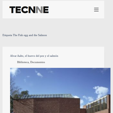
Saltar
al
contenido
Etiqueta
The Fish egg and the Salmon
Alvar Aalto, el huevo del pez y el salmón
Biblioteca
,
Documentos