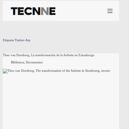
Saltar
al
contenido
Etiqueta
Täuber-Arp
Theo van Doesburg, La transformación de la Aubette en Estrasburgo
Biblioteca
,
Documentos