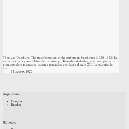
Theo van Doesburg, The transformation of the Aubette in Strasbourg (1926-1928) La
estructura de la plaza Kléber de Estrasburgo, llamada «Aubette», es el vestigio de un
gran complejo monástico, aunque rezagado, que data del siglo XIII; la mayoría de
los…
11 agosto, 2020
Arquitectura
Ensayos
Reseñas
Biblioteca