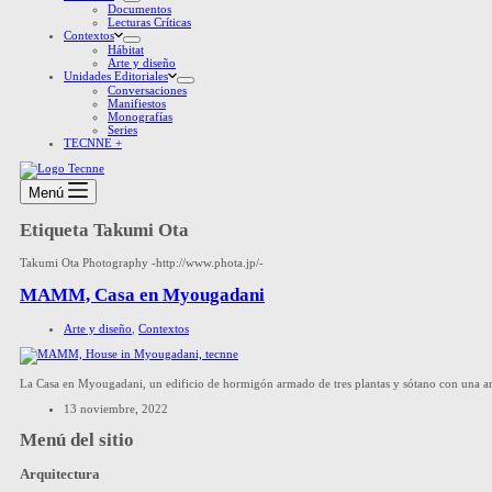
Documentos
Lecturas Críticas
Contextos
Hábitat
Arte y diseño
Unidades Editoriales
Conversaciones
Manifiestos
Monografías
Series
TECNNE +
Menú
Etiqueta
Takumi Ota
Takumi Ota Photography -http://www.phota.jp/-
MAMM, Casa en Myougadani
Arte y diseño
,
Contextos
La Casa en Myougadani, un edificio de hormigón armado de tres plantas y sótano con una a
13 noviembre, 2022
Menú del sitio
Arquitectura