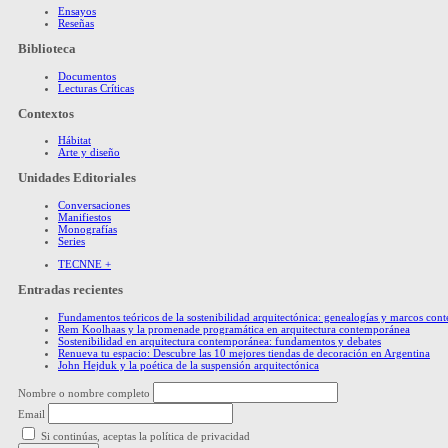
Ensayos
Reseñas
Biblioteca
Documentos
Lecturas Críticas
Contextos
Hábitat
Arte y diseño
Unidades Editoriales
Conversaciones
Manifiestos
Monografías
Series
TECNNE +
Entradas recientes
Fundamentos teóricos de la sostenibilidad arquitectónica: genealogías y marcos co
Rem Koolhaas y la promenade programática en arquitectura contemporánea
Sostenibilidad en arquitectura contemporánea: fundamentos y debates
Renueva tu espacio: Descubre las 10 mejores tiendas de decoración en Argentina
John Hejduk y la poética de la suspensión arquitectónica
Nombre o nombre completo
Email
Si continúas, aceptas la política de privacidad