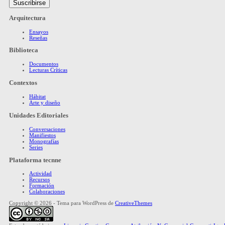
Arquitectura
Ensayos
Reseñas
Biblioteca
Documentos
Lecturas Críticas
Contextos
Hábitat
Arte y diseño
Unidades Editoriales
Conversaciones
Manifiestos
Monografías
Series
Plataforma tecnne
Actividad
Recursos
Formación
Colaboraciones
Copyright © 2026 - Tema para WordPress de
CreativeThemes