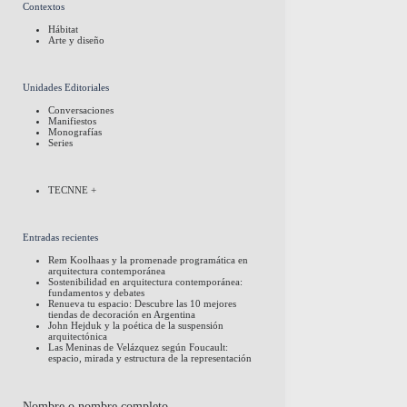
Contextos
Hábitat
Arte y diseño
Unidades Editoriales
Conversaciones
Manifiestos
Monografías
Series
TECNNE +
Entradas recientes
Rem Koolhaas y la promenade programática en
arquitectura contemporánea
Sostenibilidad en arquitectura contemporánea:
fundamentos y debates
Renueva tu espacio: Descubre las 10 mejores
tiendas de decoración en Argentina
John Hejduk y la poética de la suspensión
arquitectónica
Las Meninas de Velázquez según Foucault:
espacio, mirada y estructura de la representación
Nombre o nombre completo