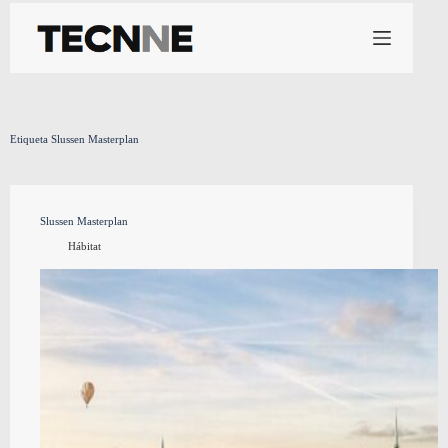
Saltar
al
contenido
Etiqueta
Slussen Masterplan
Slussen Masterplan
Hábitat