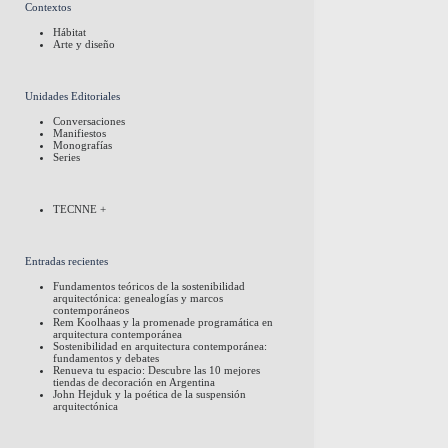
Contextos
Hábitat
Arte y diseño
Unidades Editoriales
Conversaciones
Manifiestos
Monografías
Series
TECNNE +
Entradas recientes
Fundamentos teóricos de la sostenibilidad
arquitectónica: genealogías y marcos
contemporáneos
Rem Koolhaas y la promenade programática en
arquitectura contemporánea
Sostenibilidad en arquitectura contemporánea:
fundamentos y debates
Renueva tu espacio: Descubre las 10 mejores
tiendas de decoración en Argentina
John Hejduk y la poética de la suspensión
arquitectónica