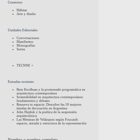
Contextos
Hábitat
Arte y diseño
Unidades Editoriales
Conversaciones
Manifiestos
Monografías
Series
TECNNE +
Entradas recientes
Rem Koolhaas y la promenade programática en
arquitectura contemporánea
Sostenibilidad en arquitectura contemporánea:
fundamentos y debates
Renueva tu espacio: Descubre las 10 mejores
tiendas de decoración en Argentina
John Hejduk y la poética de la suspensión
arquitectónica
Las Meninas de Velázquez según Foucault:
espacio, mirada y estructura de la representación
Nombre o nombre completo