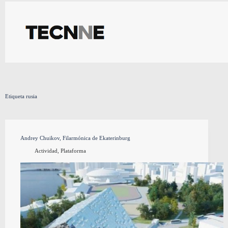
Saltar
al
contenido
Etiqueta
rusia
Andrey Chuikov, Filarmónica de Ekaterinburg
Actividad
,
Plataforma