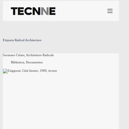
Saltar
al
contenido
Etiqueta
Radical Architecture
Germano Celant, Architetture Radicale
Biblioteca
,
Documentos