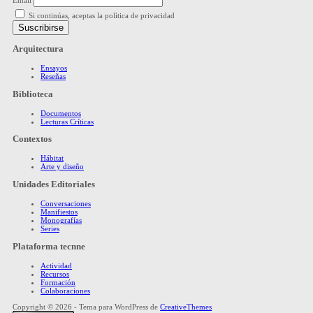
Email
Si continúas, aceptas la política de privacidad
Arquitectura
Ensayos
Reseñas
Biblioteca
Documentos
Lecturas Críticas
Contextos
Hábitat
Arte y diseño
Unidades Editoriales
Conversaciones
Manifiestos
Monografías
Series
Plataforma tecnne
Actividad
Recursos
Formación
Colaboraciones
Copyright © 2026 - Tema para WordPress de
CreativeThemes