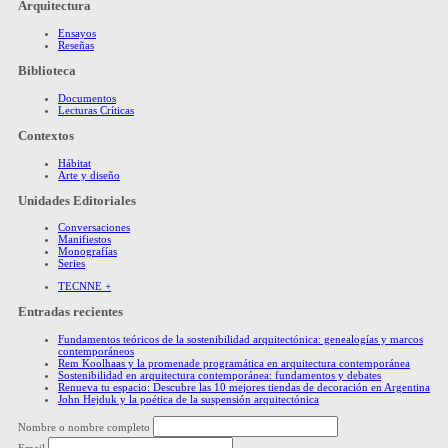
Arquitectura
Ensayos
Reseñas
Biblioteca
Documentos
Lecturas Críticas
Contextos
Hábitat
Arte y diseño
Unidades Editoriales
Conversaciones
Manifiestos
Monografías
Series
TECNNE +
Entradas recientes
Fundamentos teóricos de la sostenibilidad arquitectónica: genealogías y marcos
contemporáneos
Rem Koolhaas y la promenade programática en arquitectura contemporánea
Sostenibilidad en arquitectura contemporánea: fundamentos y debates
Renueva tu espacio: Descubre las 10 mejores tiendas de decoración en Argentina
John Hejduk y la poética de la suspensión arquitectónica
Nombre o nombre completo