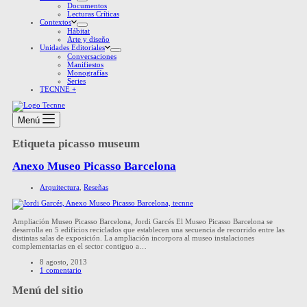
Documentos
Lecturas Críticas
Contextos
Hábitat
Arte y diseño
Unidades Editoriales
Conversaciones
Manifiestos
Monografías
Series
TECNNE +
Menú
Etiqueta
picasso museum
Anexo Museo Picasso Barcelona
Arquitectura
,
Reseñas
Ampliación Museo Picasso Barcelona, Jordi Garcés El Museo Picasso Barcelona se
desarrolla en 5 edificios reciclados que establecen una secuencia de recorrido entre las
distintas salas de exposición. La ampliación incorpora al museo instalaciones
complementarias en el sector contiguo a…
8 agosto, 2013
1 comentario
Menú del sitio