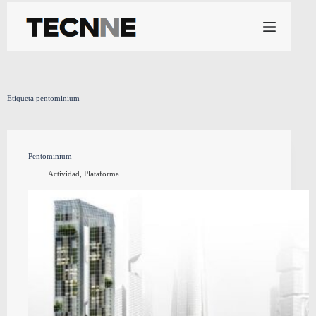
Saltar
al
contenido
Etiqueta
pentominium
Pentominium
Actividad
,
Plataforma