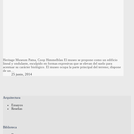
Heritage Museum Patna, Coop Himmelblau El museo se propone como un edificio
lineal y ondulante, esculpido en formas expresivas que se elevan del suelo para
acentuar su carácter biológico. El museo ocupa la parte principal del terreno; dispone
de un…
25 junio, 2014
Arquitectura
Ensayos
Reseñas
Biblioteca