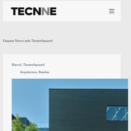
Saltar
al
contenido
Etiqueta
Nueva sede TheatreSquared
Marvel, TheatreSquared
Arquitectura
,
Reseñas