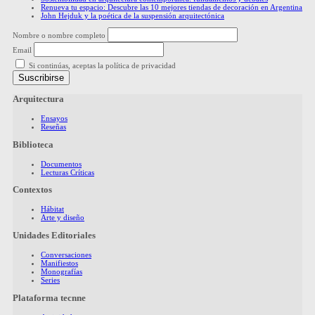
Renueva tu espacio: Descubre las 10 mejores tiendas de decoración en Argentina
John Hejduk y la poética de la suspensión arquitectónica
Nombre o nombre completo
Email
Si continúas, aceptas la política de privacidad
Arquitectura
Ensayos
Reseñas
Biblioteca
Documentos
Lecturas Críticas
Contextos
Hábitat
Arte y diseño
Unidades Editoriales
Conversaciones
Manifiestos
Monografías
Series
Plataforma tecnne