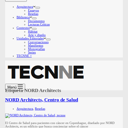
Arquitectura
Ensayos
Reseñas
Biblioteca
Documentos
Lecturas Críticas
Contextos
Hábitat
Arte y diseño
Unidades Editoriales
Conversaciones
Manifiestos
Monografías
Series
TECNNE +
Menú
Etiqueta
NORD Architects
NORD Architects, Centro de Salud
Arquitectura
,
Reseñas
El Centro de Salud para pacientes con cáncer en Copenhague, diseñado por NORD
Architects, es un edificio que busca concienciar sobre el cáncer