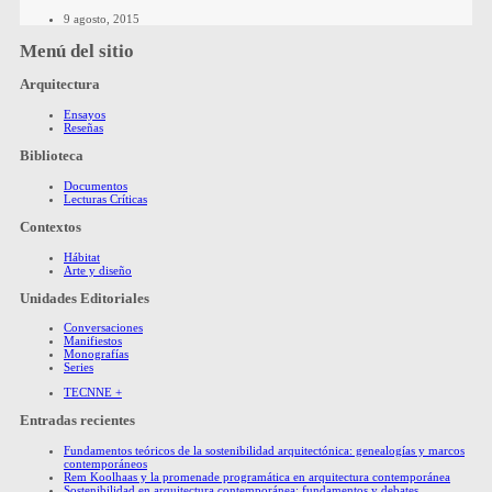
9 agosto, 2015
Menú del sitio
Arquitectura
Ensayos
Reseñas
Biblioteca
Documentos
Lecturas Críticas
Contextos
Hábitat
Arte y diseño
Unidades Editoriales
Conversaciones
Manifiestos
Monografías
Series
TECNNE +
Entradas recientes
Fundamentos teóricos de la sostenibilidad arquitectónica: genealogías y marcos
contemporáneos
Rem Koolhaas y la promenade programática en arquitectura contemporánea
Sostenibilidad en arquitectura contemporánea: fundamentos y debates