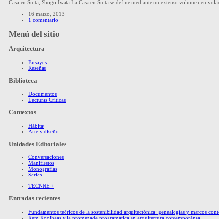
Casa en Suita, Shogo Iwata La Casa en Suita se define mediante un extenso volumen en voladizo
16 marzo, 2013
1 comentario
Menú del sitio
Arquitectura
Ensayos
Reseñas
Biblioteca
Documentos
Lecturas Críticas
Contextos
Hábitat
Arte y diseño
Unidades Editoriales
Conversaciones
Manifiestos
Monografías
Series
TECNNE +
Entradas recientes
Fundamentos teóricos de la sostenibilidad arquitectónica: genealogías y marcos co
Rem Koolhaas y la promenade programática en arquitectura contemporánea