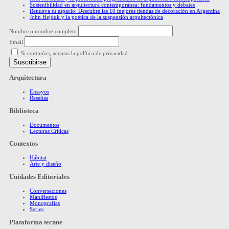
Sostenibilidad en arquitectura contemporánea: fundamentos y debates
Renueva tu espacio: Descubre las 10 mejores tiendas de decoración en Argentina
John Hejduk y la poética de la suspensión arquitectónica
Nombre o nombre completo
Email
Si continúas, aceptas la política de privacidad
Arquitectura
Ensayos
Reseñas
Biblioteca
Documentos
Lecturas Críticas
Contextos
Hábitat
Arte y diseño
Unidades Editoriales
Conversaciones
Manifiestos
Monografías
Series
Plataforma tecnne