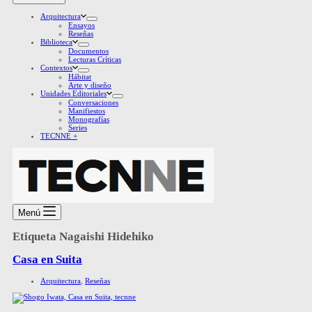
Arquitectura
Ensayos
Reseñas
Biblioteca
Documentos
Lecturas Críticas
Contextos
Hábitat
Arte y diseño
Unidades Editoriales
Conversaciones
Manifiestos
Monografías
Series
TECNNE +
Menú
Etiqueta
Nagaishi Hidehiko
Casa en Suita
Arquitectura
,
Reseñas