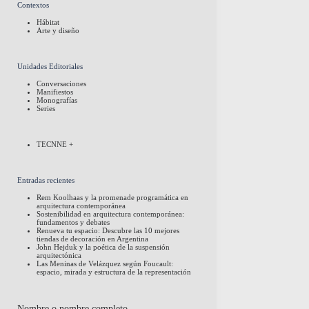
Contextos
Hábitat
Arte y diseño
Unidades Editoriales
Conversaciones
Manifiestos
Monografías
Series
TECNNE +
Entradas recientes
Rem Koolhaas y la promenade programática en
arquitectura contemporánea
Sostenibilidad en arquitectura contemporánea:
fundamentos y debates
Renueva tu espacio: Descubre las 10 mejores
tiendas de decoración en Argentina
John Hejduk y la poética de la suspensión
arquitectónica
Las Meninas de Velázquez según Foucault:
espacio, mirada y estructura de la representación
Nombre o nombre completo