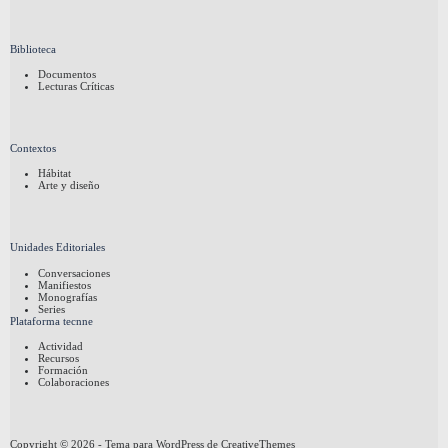
Biblioteca
Documentos
Lecturas Críticas
Contextos
Hábitat
Arte y diseño
Unidades Editoriales
Conversaciones
Manifiestos
Monografías
Series
Plataforma tecnne
Actividad
Recursos
Formación
Colaboraciones
Copyright © 2026 - Tema para WordPress de
CreativeThemes