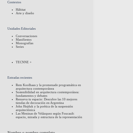
Contextos
Hábitat
Arte y diseño
Unidades Editoriales
Conversaciones
Manifiestos
Monografías
Series
TECNNE +
Entradas recientes
Rem Koolhaas y la promenade programática en
arquitectura contemporánea
Sostenibilidad en arquitectura contemporánea:
fundamentos y debates
Renueva tu espacio: Descubre las 10 mejores
tiendas de decoración en Argentina
John Hejduk y la poética de la suspensión
arquitectónica
Las Meninas de Velázquez según Foucault:
espacio, mirada y estructura de la representación
Nombre o nombre completo