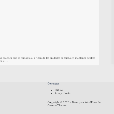
 práctica que se remonta al origen de las ciudades consistía en mantener ocultos
a en el…
Contextos
Hábitat
Arte y diseño
Copyright © 2026 - Tema para WordPress de
CreativeThemes