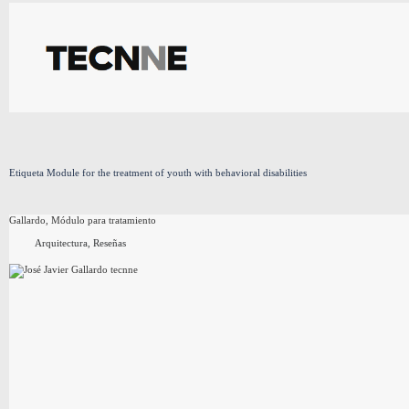
Saltar
al
contenido
Etiqueta
Module for the treatment of youth with behavioral disabilities
Gallardo, Módulo para tratamiento
Arquitectura
,
Reseñas