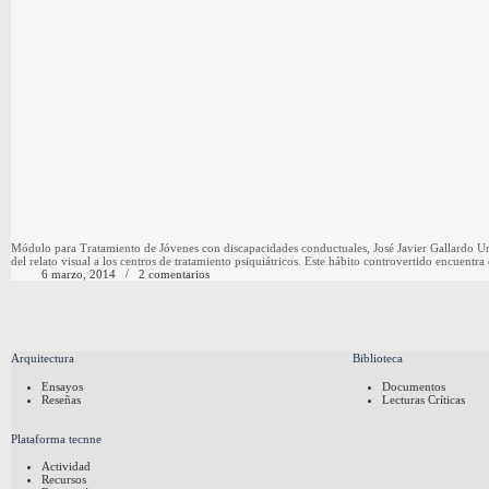
Módulo para Tratamiento de Jóvenes con discapacidades conductuales, José Javier Gallardo Una
del relato visual a los centros de tratamiento psiquiátricos. Este hábito controvertido encuentr
6 marzo, 2014
2 comentarios
Arquitectura
Biblioteca
Ensayos
Documentos
Reseñas
Lecturas Críticas
Plataforma tecnne
Actividad
Recursos