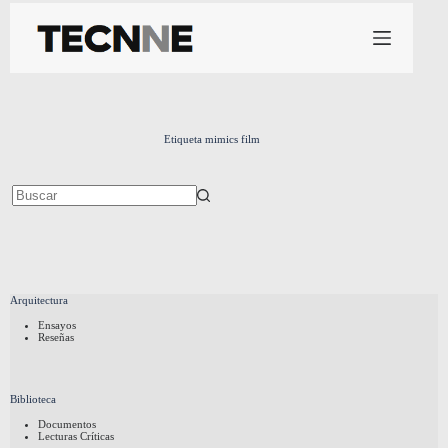
Saltar
al
contenido
Etiqueta
mimics film
Sin
resultados
Arquitectura
Ensayos
Reseñas
Biblioteca
Documentos
Lecturas Críticas