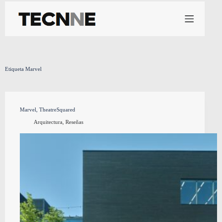
Saltar
al
contenido
Etiqueta
Marvel
Marvel, TheatreSquared
Arquitectura
,
Reseñas