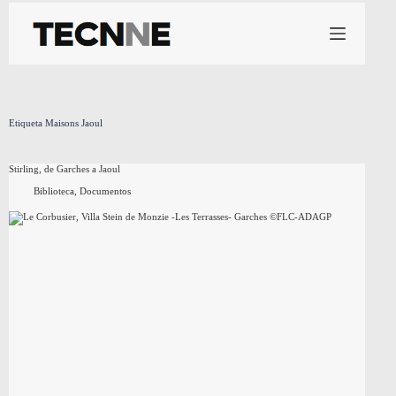
Saltar
al
contenido
Etiqueta
Maisons Jaoul
Stirling, de Garches a Jaoul
Biblioteca
,
Documentos