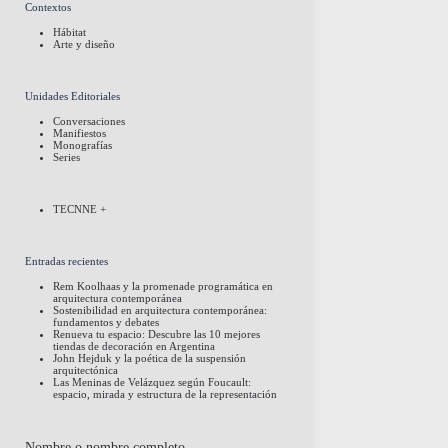
Contextos
Hábitat
Arte y diseño
Unidades Editoriales
Conversaciones
Manifiestos
Monografías
Series
TECNNE +
Entradas recientes
Rem Koolhaas y la promenade programática en
arquitectura contemporánea
Sostenibilidad en arquitectura contemporánea:
fundamentos y debates
Renueva tu espacio: Descubre las 10 mejores
tiendas de decoración en Argentina
John Hejduk y la poética de la suspensión
arquitectónica
Las Meninas de Velázquez según Foucault:
espacio, mirada y estructura de la representación
Nombre o nombre completo