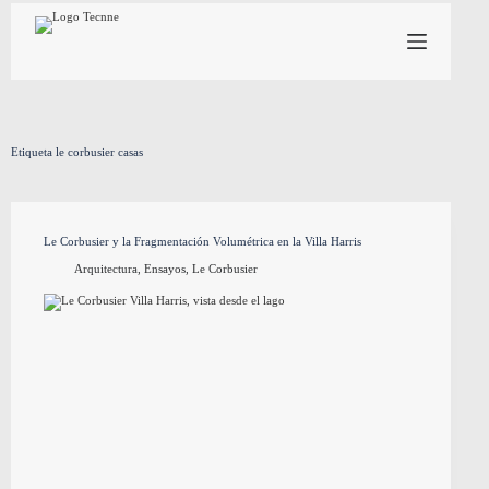
Saltar
al
contenido
Etiqueta
le corbusier casas
Le Corbusier y la Fragmentación Volumétrica en la Villa Harris
Arquitectura
,
Ensayos
,
Le Corbusier