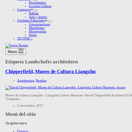
Documentos
Lecturas Críticas
Contextos
Hábitat
Arte y diseño
Unidades Editoriales
Conversaciones
Manifiestos
Monografías
Series
TECNNE +
Menú
Etiqueta
Landschafts architekten
Chipperfield, Museo de Cultura Liangzhu
Arquitectura
,
Reseñas
Museo de Cultura Liangzhu –Liangzhu Culture Museum- David Chipperfield Architects El Muse
‘Liangzhu…
2 noviembre, 2017
Menú del sitio
Arquitectura
Ensayos