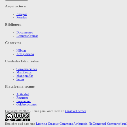
Arquitectura
Ensayos
Reseñas
Biblioteca
Documentos
Lecturas Críticas
Contextos
Hábitat
Arte y diseño
Unidades Editoriales
Conversaciones
Manifiestos
Monografías
Series
Plataforma tecnne
Actividad
Recursos
Formación
Colaboraciones
Copyright © 2026 - Tema para WordPress de
CreativeThemes
Esta obra está bajo una
Licencia Creative Commons Atribución-NoComercial-CompartirIgual 