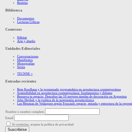
Reseñas
Biblioteca
Documentos
Lecturas Críticas
Contextos
Hábitat
Arte y diseño
Unidades Editoriales
Conversaciones
Manifiestos
Monografías
Series
TECNNE +
Entradas recientes
Rem Koolhaas y la promenade programática en arquitectura contemporánea
Sostenibilidad en arquitectura contemporánea: fundamentos y debates
Renueva tu espacio: Descubre las 10 mejores tiendas de decoración en Argentina
John Hejduk y la poética de la suspensión arquitectónica
Las Meninas de Velázquez según Foucault: espacio, mirada y estructura de la repres
Nombre o nombre completo
Email
Si continúas, aceptas la política de privacidad