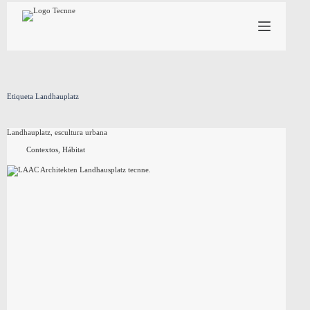
Saltar
al
contenido
Etiqueta
Landhauplatz
Landhauplatz, escultura urbana
Contextos
,
Hábitat