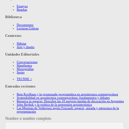
Ensayos
Reseñas
Biblioteca
Documentos
Lecturas Críticas
Contextos
Hábitat
Arte y diseño
Unidades Editoriales
Conversaciones
Manifiestos
Monografías
Series
TECNNE +
Entradas recientes
Rem Koolhaas y la promenade programática en arquitectura contemporánea
Sostenibilidad en arquitectura contemporánea: fundamentos y debates
Renueva tu espacio: Descubre las 10 mejores tiendas de decoración en Argentina
John Hejduk y la poética de la suspensión arquitectónica
Las Meninas de Velázquez según Foucault: espacio, mirada y estructura de la
representación
Nombre o nombre completo