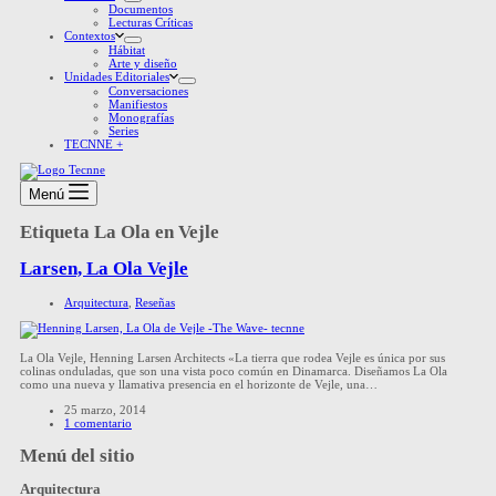
Documentos
Lecturas Críticas
Contextos
Hábitat
Arte y diseño
Unidades Editoriales
Conversaciones
Manifiestos
Monografías
Series
TECNNE +
Menú
Etiqueta
La Ola en Vejle
Larsen, La Ola Vejle
Arquitectura
,
Reseñas
La Ola Vejle, Henning Larsen Architects «La tierra que rodea Vejle es única por sus
colinas onduladas, que son una vista poco común en Dinamarca. Diseñamos La Ola
como una nueva y llamativa presencia en el horizonte de Vejle, una…
25 marzo, 2014
1 comentario
Menú del sitio
Arquitectura