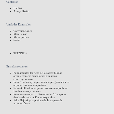
Contextos
Hábitat
Arte y diseño
Unidades Editoriales
Conversaciones
Manifiestos
Monografías
Series
TECNNE +
Entradas recientes
Fundamentos teóricos de la sostenibilidad
arquitectónica: genealogías y marcos
contemporáneos
Rem Koolhaas y la promenade programática en
arquitectura contemporánea
Sostenibilidad en arquitectura contemporánea:
fundamentos y debates
Renueva tu espacio: Descubre las 10 mejores
tiendas de decoración en Argentina
John Hejduk y la poética de la suspensión
arquitectónica