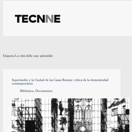
Saltar
al
contenido
Etiqueta
La città delle case splendide
Superstudio y la Ciudad de las Casas Bonitas: crítica de la domesticidad
contemporánea
Biblioteca
,
Documentos