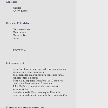
Contextos
Hábitat
Arte y diseño
Unidades Editoriales
Conversaciones
Manifiestos
Monografías
Series
TECNNE +
Entradas recientes
Rem Koolhaas y la promenade programática en
arquitectura contemporánea
Sostenibilidad en arquitectura contemporánea:
fundamentos y debates
Renueva tu espacio: Descubre las 10 mejores
tiendas de decoración en Argentina
John Hejduk y la poética de la suspensión
arquitectónica
Las Meninas de Velázquez según Foucault:
espacio, mirada y estructura de la representación
Nombre o nombre completo