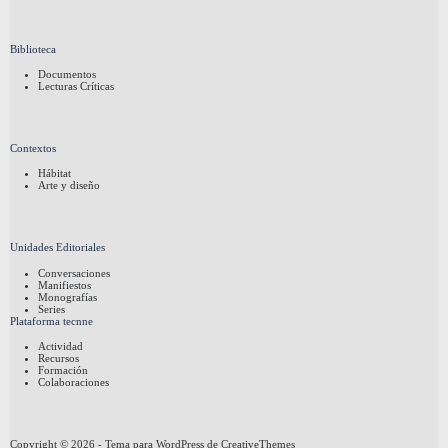
Biblioteca
Documentos
Lecturas Críticas
Contextos
Hábitat
Arte y diseño
Unidades Editoriales
Conversaciones
Manifiestos
Monografías
Series
Plataforma tecnne
Actividad
Recursos
Formación
Colaboraciones
Copyright © 2026 - Tema para WordPress de
CreativeThemes