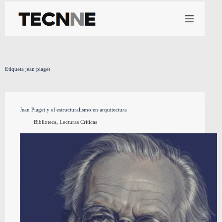
Saltar
al
contenido
Etiqueta
jean piaget
Jean Piaget y el estructuralismo en arquitectura
Biblioteca
,
Lecturas Críticas