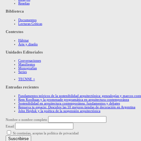
Reseñas
Biblioteca
Documentos
Lecturas Críticas
Contextos
Hábitat
Arte y diseño
Unidades Editoriales
Conversaciones
Manifiestos
Monografías
Series
TECNNE +
Entradas recientes
Fundamentos teóricos de la sostenibilidad arquitectónica: genealogías y marcos co
Rem Koolhaas y la promenade programática en arquitectura contemporánea
Sostenibilidad en arquitectura contemporánea: fundamentos y debates
Renueva tu espacio: Descubre las 10 mejores tiendas de decoración en Argentina
John Hejduk y la poética de la suspensión arquitectónica
Nombre o nombre completo
Email
Si continúas, aceptas la política de privacidad