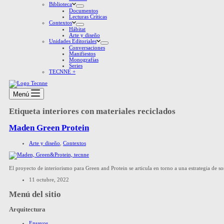
Biblioteca
Documentos
Lecturas Críticas
Contextos
Hábitat
Arte y diseño
Unidades Editoriales
Conversaciones
Manifiestos
Monografías
Series
TECNNE +
Menú
Etiqueta
interiores con materiales reciclados
Maden Green Protein
Arte y diseño
,
Contextos
El proyecto de interiorismo para Green and Protein se articula en torno a una estrategia de so
11 octubre, 2022
Menú del sitio
Arquitectura
Ensayos