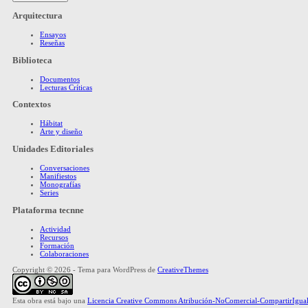
Arquitectura
Ensayos
Reseñas
Biblioteca
Documentos
Lecturas Críticas
Contextos
Hábitat
Arte y diseño
Unidades Editoriales
Conversaciones
Manifiestos
Monografías
Series
Plataforma tecnne
Actividad
Recursos
Formación
Colaboraciones
Copyright © 2026 - Tema para WordPress de
CreativeThemes
Esta obra está bajo una
Licencia Creative Commons Atribución-NoComercial-CompartirIgual 