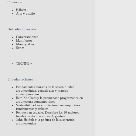
Contextos
Hábitat
Arte y diseño
Unidades Editoriales
Conversaciones
Manifiestos
Monografías
Series
TECNNE +
Entradas recientes
Fundamentos teóricos de la sostenibilidad
arquitectónica: genealogías y marcos
contemporáneos
Rem Koolhaas y la promenade programática en
arquitectura contemporánea
Sostenibilidad en arquitectura contemporánea:
fundamentos y debates
Renueva tu espacio: Descubre las 10 mejores
tiendas de decoración en Argentina
John Hejduk y la poética de la suspensión
arquitectónica