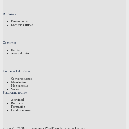
Biblioteca
Documentos
Lecturas Críticas
Contextos
Hábitat
Arte y diseño
Unidades Editoriales
Conversaciones
Manifiestos
Monografías
Series
Plataforma tecnne
Actividad
Recursos
Formación
Colaboraciones
Copyright © 2026 - Tema para WordPress de
CreativeThemes