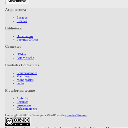
Arquitectura
Ensayos
Reseñas
Biblioteca
Documentos
Lecturas Críticas
Contextos
Hábitat
Arte y diseño
Unidades Editoriales
Conversaciones
Manifiestos
Monografías
Series
Plataforma tecnne
Actividad
Recursos
Formación
Colaboraciones
Copyright © 2026 - Tema para WordPress de
CreativeThemes
Esta obra está bajo una
Licencia Creative Commons Atribución-NoComercial-CompartirIgual 