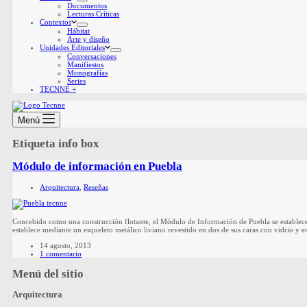
Documentos
Lecturas Críticas
Contextos
Hábitat
Arte y diseño
Unidades Editoriales
Conversaciones
Manifiestos
Monografías
Series
TECNNE +
Menú
Etiqueta
info box
Módulo de información en Puebla
Arquitectura
,
Reseñas
Concebido como una construcción flotante, el Módulo de Información de Puebla se establece
establece mediante un esqueleto metálico liviano revestido en dos de sus caras con vidrio y en
14 agosto, 2013
1 comentario
Menú del sitio
Arquitectura