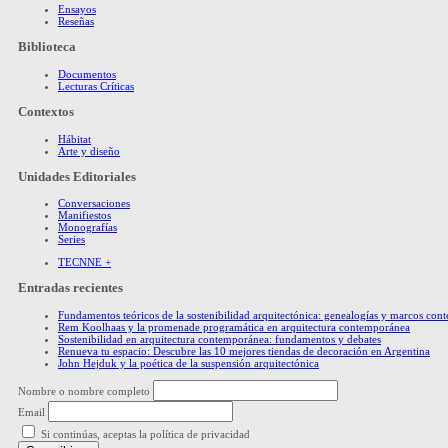
Ensayos
Reseñas
Biblioteca
Documentos
Lecturas Críticas
Contextos
Hábitat
Arte y diseño
Unidades Editoriales
Conversaciones
Manifiestos
Monografías
Series
TECNNE +
Entradas recientes
Fundamentos teóricos de la sostenibilidad arquitectónica: genealogías y marcos co
Rem Koolhaas y la promenade programática en arquitectura contemporánea
Sostenibilidad en arquitectura contemporánea: fundamentos y debates
Renueva tu espacio: Descubre las 10 mejores tiendas de decoración en Argentina
John Hejduk y la poética de la suspensión arquitectónica
Nombre o nombre completo
Email
Si continúas, aceptas la política de privacidad