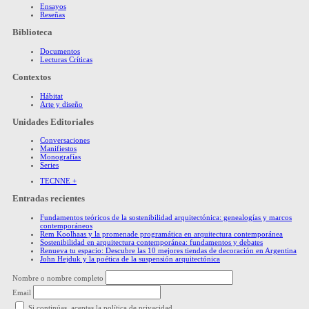
Ensayos
Reseñas
Biblioteca
Documentos
Lecturas Críticas
Contextos
Hábitat
Arte y diseño
Unidades Editoriales
Conversaciones
Manifiestos
Monografías
Series
TECNNE +
Entradas recientes
Fundamentos teóricos de la sostenibilidad arquitectónica: genealogías y marcos
contemporáneos
Rem Koolhaas y la promenade programática en arquitectura contemporánea
Sostenibilidad en arquitectura contemporánea: fundamentos y debates
Renueva tu espacio: Descubre las 10 mejores tiendas de decoración en Argentina
John Hejduk y la poética de la suspensión arquitectónica
Nombre o nombre completo
Email
Si continúas, aceptas la política de privacidad