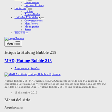
Documentos
Lecturas Críticas
Contextos
Hábitat
Arte y diseño
Unidades Editoriales
Conversaciones
Manifiestos
Monografías
Series
TECNNE +
Menú
Etiqueta
Hutong Bubble 218
MAD, Hutong Bubble 218
Arquitectura
,
Reseñas
Hutong Bubble 218, MAD Architects MAD Architects, dirigido por Ma Yansong, ha
completado la restauración y reconstrucción de una casa de patio tradicional de 305 m2
que data de la dinastía Qing. «Hutong Bubble 218» es una continuación de la…
19 diciembre, 2019
Menú del sitio
Arquitectura