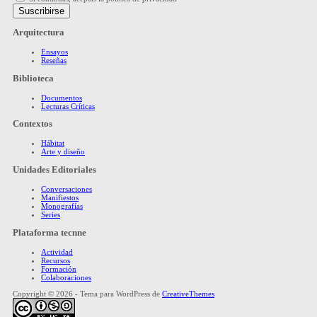
Arquitectura
Ensayos
Reseñas
Biblioteca
Documentos
Lecturas Críticas
Contextos
Hábitat
Arte y diseño
Unidades Editoriales
Conversaciones
Manifiestos
Monografías
Series
Plataforma tecnne
Actividad
Recursos
Formación
Colaboraciones
Copyright © 2026 - Tema para WordPress de
CreativeThemes